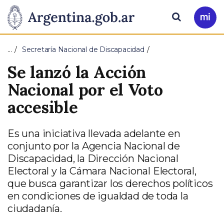
Pasar al contenido principal
Presidencia
Buscar
Ir
a
de
Mi
…
Secretaría Nacional de Discapacidad
Arg
la
Se lanzó la Acción
Nación
Nacional por el Voto
accesible
Es una iniciativa llevada adelante en
conjunto por la Agencia Nacional de
Discapacidad, la Dirección Nacional
Electoral y la Cámara Nacional Electoral,
que busca garantizar los derechos políticos
en condiciones de igualdad de toda la
ciudadanía.