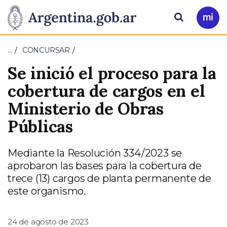
Pasar al contenido principal
Presidencia
Buscar
Ir
a
de
Mi
…
CONCURSAR
Arg
la
Se inició el proceso para la
Nación
cobertura de cargos en el
Ministerio de Obras
Públicas
Mediante la Resolución 334/2023 se
aprobaron las bases para la cobertura de
trece (13) cargos de planta permanente de
este organismo.
24 de agosto de 2023