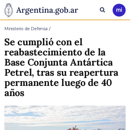
Pasar al contenido principal
Presidencia
Buscar
Ir
a
de
Mi
Ministerio de Defensa
Arg
la
Se cumplió con el
Nación
reabastecimiento de la
Base Conjunta Antártica
Petrel, tras su reapertura
permanente luego de 40
años