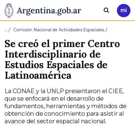
Pasar al contenido principal
Presidencia
Buscar
Ir
a
de
Mi
…
Comisión Nacional de Actividades Espaciales
Arg
la
Se creó el primer Centro
Nación
Interdisciplinario de
Estudios Espaciales de
Latinoamérica
La CONAE y la UNLP presentaron el CIEE,
que se enfocará en el desarrollo de
fundamentos, herramientas y métodos de
obtención de conocimiento para asistir al
avance del sector espacial nacional.