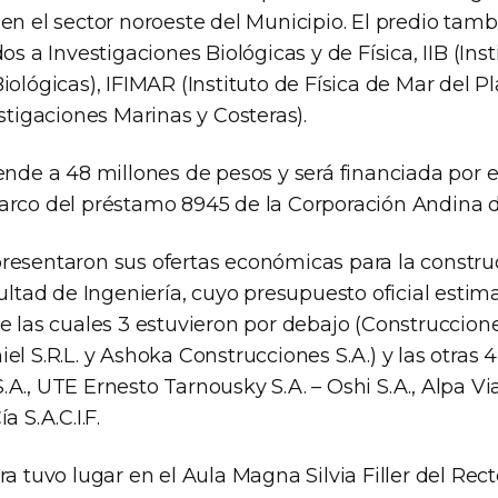
en el sector noroeste del Municipio. El predio tam
os a Investigaciones Biológicas y de Física, IIB (Inst
iológicas), IFIMAR (Instituto de Física de Mar del Pl
estigaciones Marinas y Costeras).
ende a 48 millones de pesos y será financiada por 
arco del préstamo 8945 de la Corporación Andina 
resentaron sus ofertas económicas para la constru
cultad de Ingeniería, cuyo presupuesto oficial esti
e las cuales 3 estuvieron por debajo (Construcciones 
el S.R.L. y Ashoka Construcciones S.A.) y las otras 4
A., UTE Ernesto Tarnousky S.A. – Oshi S.A., Alpa Vial
a S.A.C.I.F.
ra tuvo lugar en el Aula Magna Silvia Filler del Rec