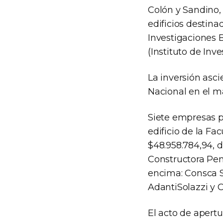
Colón y Sandino, 
edificios destinad
Investigaciones B
(Instituto de Inv
La inversión asci
Nacional en el m
Siete empresas p
edificio de la Fa
$48.958.784,94, d
Constructora Peni
encima: Consca S.
AdantiSolazzi y Cí
El acto de apertu