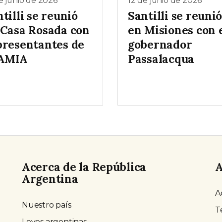
e junio de 2026
12 de junio de 2026
tilli se reunió
Santilli se reuni
 Casa Rosada con
en Misiones con 
presentantes de
gobernador
 AMIA
Passalacqua
Acerca de la República
A
Argentina
A
Nuestro país
T
Leyes argentinas