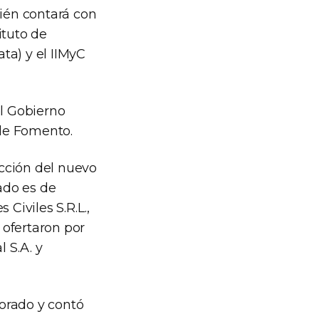
bién contará con
ituto de
ata) y el IIMyC
el Gobierno
de Fomento.
cción del nuevo
mado es de
Civiles S.R.L.,
 ofertaron por
 S.A. y
torado y contó