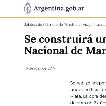
Pasar al contenido principal
Presidencia
de
Jefatura de Gabinete de Ministros
Vicejefatura d
la
Se construirá un
Nación
Nacional de Mar
10 de julio de 2017
Se realizó la ape
nuevo edificio de
Plata. La obra d
de obra de 2 años