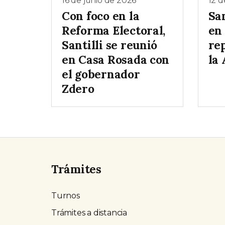
16 de junio de 2026
12 d
Con foco en la
San
Reforma Electoral,
en
Santilli se reunió
re
en Casa Rosada con
la
el gobernador
Zdero
Trámites
Turnos
Trámites a distancia