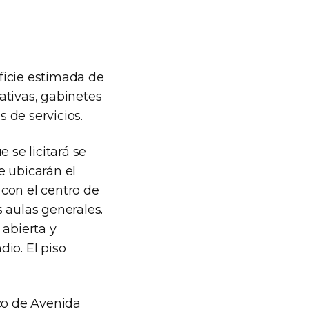
rficie estimada de
rativas, gabinetes
 de servicios.
 se licitará se
se ubicarán el
 con el centro de
 aulas generales.
 abierta y
io. El piso
ico de Avenida