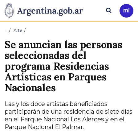
Pasar al contenido principal
Presidencia
Buscar
Ir
a
de
Mi
…
Arte
Arg
la
Se anuncian las personas
Nación
seleccionadas del
programa Residencias
Artísticas en Parques
Nacionales
Las y los doce artistas beneficiados
participarán de una residencia de siete días
en el Parque Nacional Los Alerces y en el
Parque Nacional El Palmar.