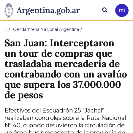
Pasar al contenido principal
Presidencia
Buscar
Ir
a
de
Mi
…
Gendarmería Nacional Argentina
Arg
la
San Juan: Interceptaron
Nación
un tour de compras que
trasladaba mercadería de
contrabando con un avalúo
que supera los 37.000.000
de pesos
Efectivos del Escuadrón 25 “Jáchal”
realizaban controles sobre la Ruta Nacional
N° 40, cuando detuvieron la circulación de
un ómnibus procedente de la provincia de