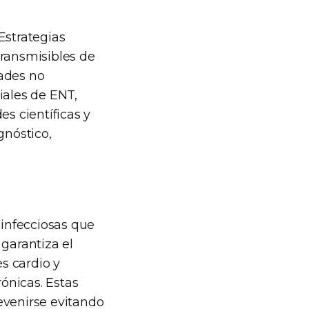
Estrategias
Transmisibles de
dades no
iales de ENT,
es científicas y
gnóstico,
infecciosas que
 garantiza el
s cardio y
ónicas. Estas
venirse evitando