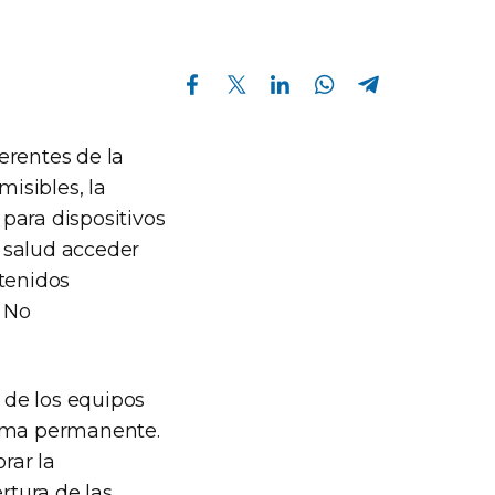
Compartir en Facebook
Compartir en Twitter
Compartir en Linkedin
Compartir en Whatsapp
Compartir en Telegram
erentes de la
isibles, la
 para dispositivos
 salud acceder
ntenidos
 No
 de los equipos
orma permanente.
rar la
rtura de las