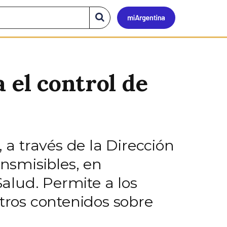
Mi
Buscar
en
el
Argen
sitio
 el control de
 a través de la Dirección
nsmisibles, en
alud. Permite a los
otros contenidos sobre