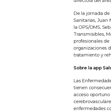
directora del áre
De la jornada de
Sanitarias, Juan
la OPS/OMS, Seba
Transmisibles, M
profesionales de 
organizaciones de
tratamiento y reh
Sobre la app Sa
Las Enfermedades
tienen consecuenc
acceso oportuno 
cerebrovasculare
enfermedades co