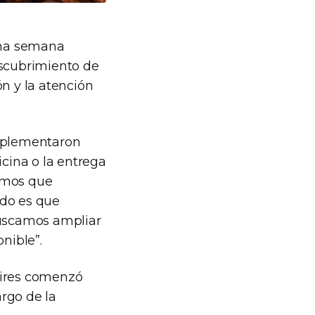
 una semana
escubrimiento de
ón y la atención
implementaron
cina o la entrega
bemos que
ido es que
buscamos ampliar
nible”.
Aires comenzó
rgo de la