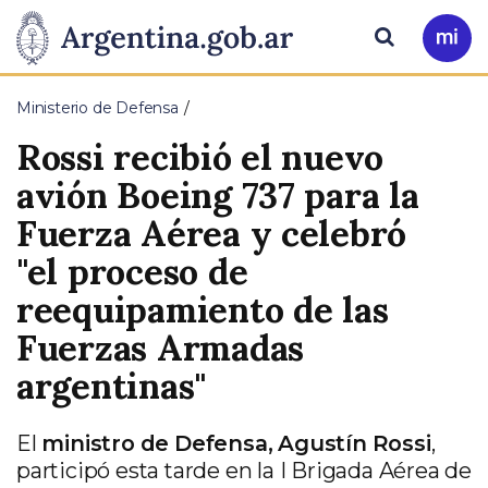
Pasar al contenido principal
Presidencia
Buscar
Ir
a
de
Mi
Ministerio de Defensa
Arg
la
Rossi recibió el nuevo
Nación
avión Boeing 737 para la
Fuerza Aérea y celebró
"el proceso de
reequipamiento de las
Fuerzas Armadas
argentinas"
El
ministro de Defensa, Agustín Rossi
,
participó esta tarde en la I Brigada Aérea de