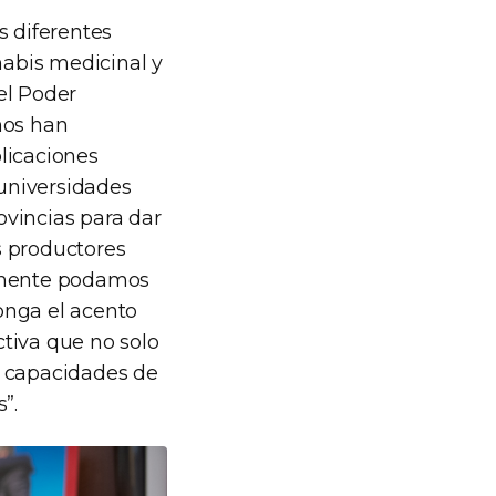
os diferentes
nabis medicinal y
el Poder
nos han
licaciones
 universidades
ovincias para dar
os productores
amente podamos
onga el acento
tiva que no solo
e capacidades de
”.