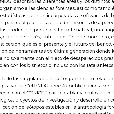
BNDG, describió las diferentes áreas y los distintos 
 organismo a las ciencias forenses, así como tambié
estadísticas que son incorporadas a softwares de 
les para cualquier búsqueda de personas desapare
as producidas por una catástrofe natural, una trage
s, el robo de bebés, entre otras. En este momento, 
sticación, que es el presente y el futuro del banco,
ación de herramientas de última generación donde l
a no solamente con el nieto de desaparecidos pre
ién con los bisnietos o incluso con los tataranietos”
etalló las singularidades del organismo en relación
ógica ya que “el BNDG tiene 47 publicaciones cientí
venio con el CONICET para entablar vínculos de co
ológica, proyectos de investigación y desarrollo en 
licación de isótopos estables en la antropología fo