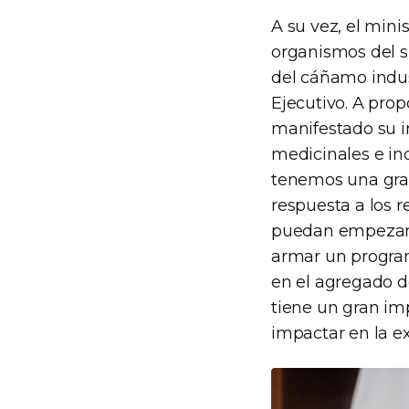
A su vez, el minis
organismos del si
del cáñamo indus
Ejecutivo. A pro
manifestado su i
medicinales e ind
tenemos una gran
respuesta a los r
puedan empezar 
armar un program
en el agregado d
tiene un gran im
impactar en la ex