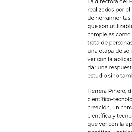
La directora del 
realizados por el
de herramientas 
que son utilizab
complejas como l
trata de persona
una etapa de sofi
ver con la aplic
dar una respuest
estudio sino tamb
Herrera Piñero, d
científico-tecnol
creación, un con
científica y tecn
que ver con la ap