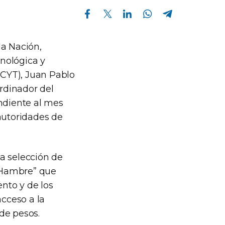
Compartir en Facebook
Compartir en Twitter
Compartir en Linkedin
Compartir en Whatsapp
Compartir en Telegram
la Nación,
cnológica y
ICYT), Juan Pablo
ordinador del
ondiente al mes
autoridades de
la selección de
l Hambre” que
ento y de los
acceso a la
de pesos.