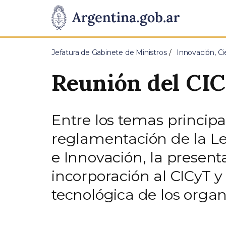
Pasar al contenido principal
Presidencia
de
Jefatura de Gabinete de Ministros
Innovación, Ci
la
Reunión del CIC
Nación
Entre los temas principa
reglamentación de la Le
e Innovación, la presen
incorporación al CICyT y 
tecnológica de los orga