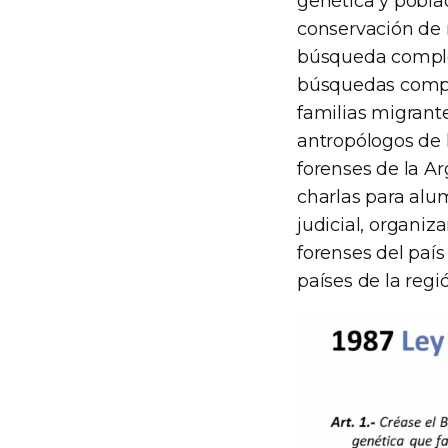
genética y poblac
conservación de 
búsqueda comple
búsquedas comple
familias migrante
antropólogos de 
forenses de la A
charlas para alu
judicial, organiz
forenses del paí
países de la regió