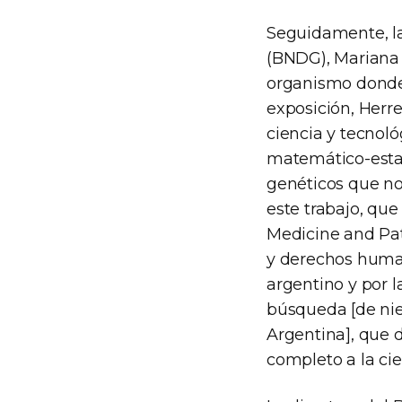
Seguidamente, la
(BNDG), Mariana H
organismo donde
exposición, Herre
ciencia y tecnol
matemático-estad
genéticos que no 
este trabajo, que
Medicine and Pat
y derechos human
argentino y por l
búsqueda [de nie
Argentina], que 
completo a la ci