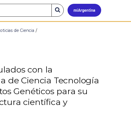
Mi
Buscar
en
el
Argen
sitio
oticias de Ciencia
ulados con la
a de Ciencia Tecnología
tos Genéticos para su
tura científica y