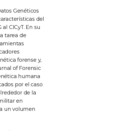
Datos Genéticos
aracterísticas del
al CICyT. En su
na tarea de
rramientas
rcadores
nética forense y,
urnal of Forensic
genética humana
tados por el caso
alrededor de la
ilitar en
cia un volumen