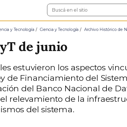
Buscar
en
el
sitio
encia y Tecnología
Ciencia y Tecnología
Archivo Histórico de N
yT de junio
les estuvieron los aspectos vinc
y de Financiamiento del Sistem
tación del Banco Nacional de Da
el relevamiento de la infraestruc
nismos del sistema.