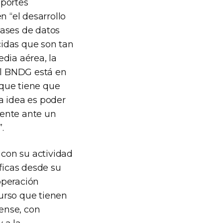
aportes
n “el desarrollo
bases de datos
cidas que son tan
dia aérea, la
el BNDG está en
 que tiene que
a idea es poder
sente ante un
.
 con su actividad
ficas desde su
operación
curso que tienen
rense, con