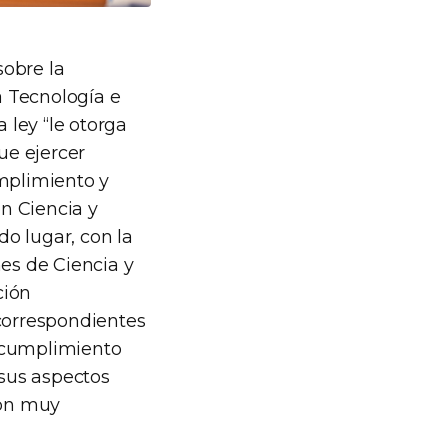
sobre la
a Tecnología e
 ley “le otorga
ue ejercer
umplimiento y
ón Ciencia y
o lugar, con la
nes de Ciencia y
ción
 correspondientes
l cumplimiento
 sus aspectos
son muy