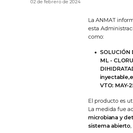
02 de febrero de 2024
La ANMAT inform
esta Administraci
como:
SOLUCIÓN D
ML - CLORU
DIHIDRATADO
inyectable,
VTO: MAY-25
El producto es ut
La medida fue a
microbiana y de
sistema abierto
,