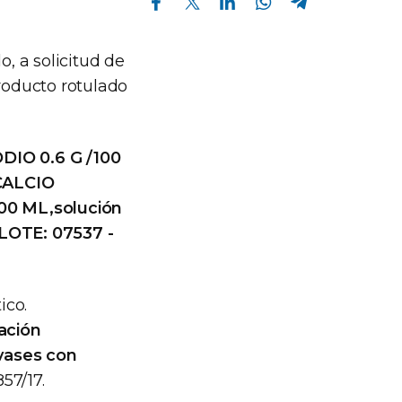
o, a solicitud de
producto rotulado
IO 0.6 G /100
CALCIO
00 ML,solución
 LOTE: 07537 -
ico.
ación
nvases con
57/17.