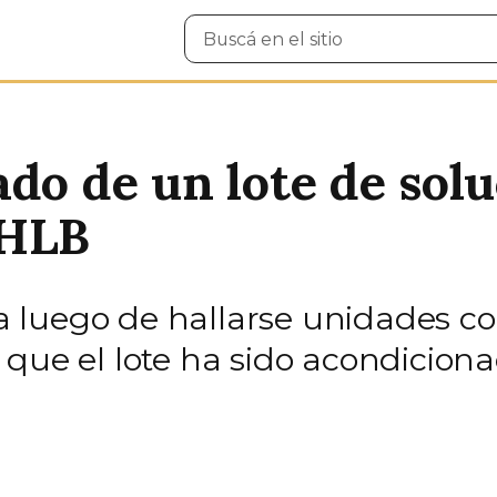
Buscar
en
el
sitio
ado de un lote de so
HLB
 luego de hallarse unidades c
 que el lote ha sido acondicion