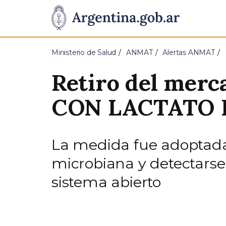
Pasar al contenido principal
Presidencia
de
Ministerio de Salud
ANMAT
Alertas ANMAT
la
Retiro del merc
Nación
CON LACTATO 
La medida fue adoptada
microbiana y detectarse
sistema abierto