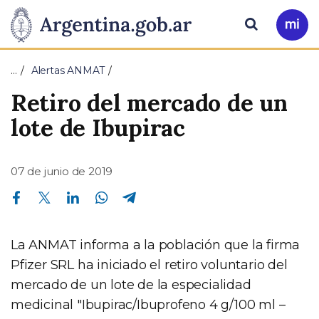
Pasar al contenido principal
Presidencia
Buscar
Ir
a
de
Mi
…
Alertas ANMAT
Arg
la
Retiro del mercado de un
Nación
lote de Ibupirac
07 de junio de 2019
Compartir en Facebook
Compartir en Twitter
Compartir en Linkedin
Compartir en Whatsapp
Compartir en Telegram
La ANMAT informa a la población que la firma
Pfizer SRL ha iniciado el retiro voluntario del
mercado de un lote de la especialidad
medicinal "Ibupirac/Ibuprofeno 4 g/100 ml –