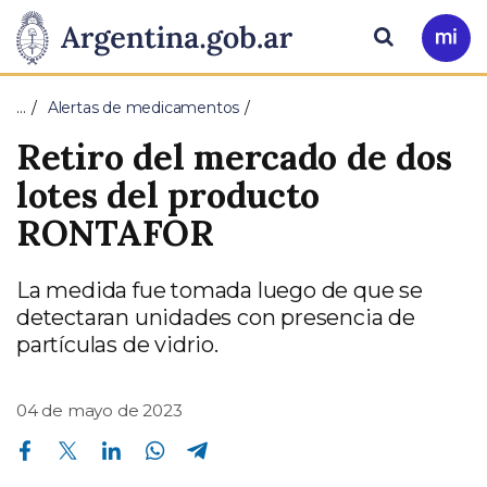
Pasar al contenido principal
Presidencia
Buscar
Ir
a
de
Mi
…
Alertas de medicamentos
Arg
la
Retiro del mercado de dos
Nación
lotes del producto
RONTAFOR
La medida fue tomada luego de que se
detectaran unidades con presencia de
partículas de vidrio.
04 de mayo de 2023
Compartir en Facebook
Compartir en Twitter
Compartir en Linkedin
Compartir en Whatsapp
Compartir en Telegram