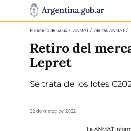
Pasar al contenido principal
Presidencia
de
Ministerio de Salud
ANMAT
Alertas ANMAT
la
Retiro del merc
Nación
Lepret
Se trata de los lotes C20
22 de marzo de 2022
La ANMAT informa 