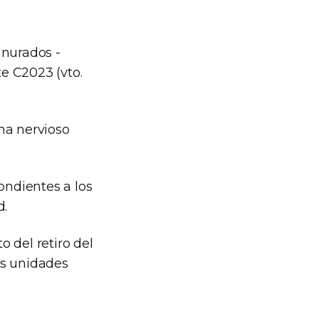
nurados -
te C2023 (vto.
ma nervioso
ndientes a los
d.
 del retiro del
as unidades