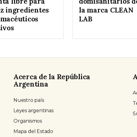
nta libre para
domisanitarios d
ez ingredientes
la marca CLEAN
rmacéuticos
LAB
tivos
Acerca de la República
A
Argentina
A
Nuestro país
T
Leyes argentinas
S
Organismos
Mapa del Estado