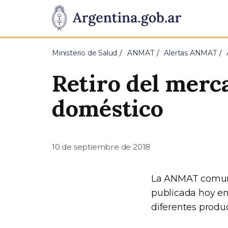
Pasar al contenido principal
Presidencia
de
Ministerio de Salud
ANMAT
Alertas ANMAT
la
Retiro del merc
Nación
doméstico
10 de septiembre de 2018
La ANMAT comuni
publicada hoy en 
diferentes produ