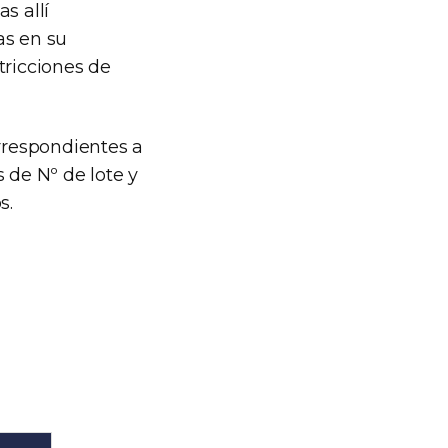
s allí
as en su
tricciones de
rrespondientes a
 de Nº de lote y
s.