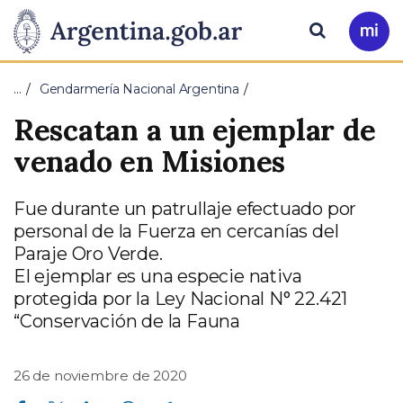
Pasar al contenido principal
Presidencia
Buscar
Ir
a
de
Mi
…
Gendarmería Nacional Argentina
Arg
la
Rescatan a un ejemplar de
Nación
venado en Misiones
Fue durante un patrullaje efectuado por
personal de la Fuerza en cercanías del
Paraje Oro Verde.
El ejemplar es una especie nativa
protegida por la Ley Nacional N° 22.421
“Conservación de la Fauna
26 de noviembre de 2020
Compartir en Facebook
Compartir en Twitter
Compartir en Linkedin
Compartir en Whatsapp
Compartir en Telegram