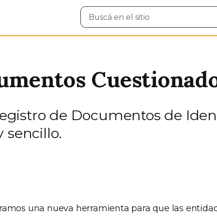
Buscar
en
el
sitio
umentos Cuestionad
l Registro de Documentos de Ide
 sencillo.
ramos una nueva herramienta para que las entid