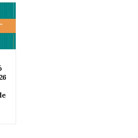
ó
26
de