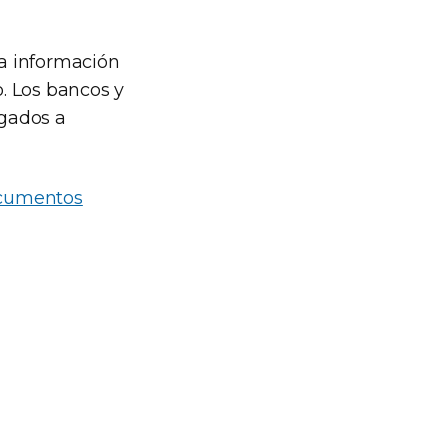
a información
. Los bancos y
igados a
cumentos