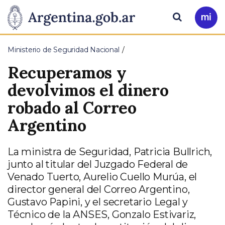
Pasar al contenido principal
Presidencia
Buscar
Ir
a
de
Mi
Ministerio de Seguridad Nacional
Arg
la
Recuperamos y
Nación
devolvimos el dinero
robado al Correo
Argentino
La ministra de Seguridad, Patricia Bullrich,
junto al titular del Juzgado Federal de
Venado Tuerto, Aurelio Cuello Murúa, el
director general del Correo Argentino,
Gustavo Papini, y el secretario Legal y
Técnico de la ANSES, Gonzalo Estivariz,