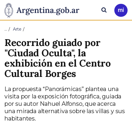
Pasar al contenido principal
Presidencia
Buscar
Ir
a
de
Mi
…
Arte
Arg
la
Recorrido guiado por
Nación
"Ciudad Oculta", la
exhibición en el Centro
Cultural Borges
La propuesta “Panorámicas” plantea una
visita por la exposición fotográfica, guiada
por su autor Nahuel Alfonso, que acerca
una mirada alternativa sobre las villas y sus
habitantes.