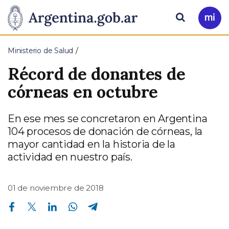
Pasar al contenido principal
Presidencia
Buscar
Ir
a
de
Mi
Ministerio de Salud
Arg
la
Récord de donantes de
Nación
córneas en octubre
En ese mes se concretaron en Argentina
104 procesos de donación de córneas, la
mayor cantidad en la historia de la
actividad en nuestro país.
01 de noviembre de 2018
Compartir en Facebook
Compartir en Twitter
Compartir en Linkedin
Compartir en Whatsapp
Compartir en Telegram