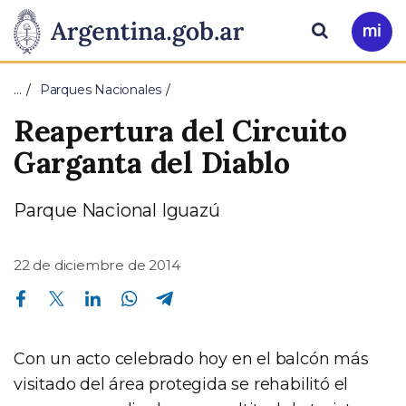
Pasar al contenido principal
Presidencia
Buscar
Ir
a
de
Mi
…
Parques Nacionales
Arg
la
Reapertura del Circuito
Nación
Garganta del Diablo
Parque Nacional Iguazú
22 de diciembre de 2014
Compartir en Facebook
Compartir en Twitter
Compartir en Linkedin
Compartir en Whatsapp
Compartir en Telegram
Con un acto celebrado hoy en el balcón más
visitado del área protegida se rehabilitó el