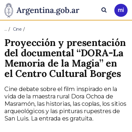
Pasar al contenido principal
Presidencia
Buscar
Ir
a
de
Mi
…
Cine
Arg
la
Proyección y presentación
Nación
del documental “DORA-La
Memoria de la Magia” en
el Centro Cultural Borges
Cine debate sobre el film inspirado en la
vida de la maestra rural Dora Ochoa de
Masramón, las historias, las coplas, los sitios
arqueológicos y las pinturas rupestres de
San Luis. La entrada es gratuita.