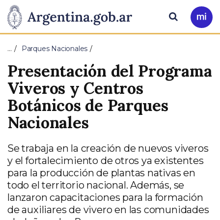
Pasar al contenido principal
Presidencia
Buscar
Ir
a
de
Mi
…
Parques Nacionales
Arg
la
Presentación del Programa
Nación
Viveros y Centros
Botánicos de Parques
Nacionales
Se trabaja en la creación de nuevos viveros
y el fortalecimiento de otros ya existentes
para la producción de plantas nativas en
todo el territorio nacional. Además, se
lanzaron capacitaciones para la formación
de auxiliares de vivero en las comunidades