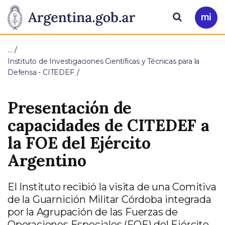
Pasar al contenido principal
Presidencia
Buscar
Ir
a
de
Mi
…
Arg
la
Instituto de Investigaciones Científicas y Técnicas para la
Defensa - CITEDEF
Nación
Presentación de
capacidades de CITEDEF a
la FOE del Ejército
Argentino
El Instituto recibió la visita de una Comitiva
de la Guarnición Militar Córdoba integrada
por la Agrupación de las Fuerzas de
Operaciones Especiales (FOE) del Ejército