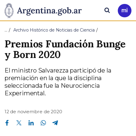
Pasar al contenido principal
Presidencia
Buscar
Ir
a
de
Mi
…
Archivo Histórico de Noticias de Ciencia
Arg
la
Premios Fundación Bunge
Nación
y Born 2020
El ministro Salvarezza participó de la
premiación en la que la disciplina
seleccionada fue la Neurociencia
Experimental.
12 de noviembre de 2020
Compartir en Facebook
Compartir en Twitter
Compartir en Linkedin
Compartir en Whatsapp
Compartir en Telegram