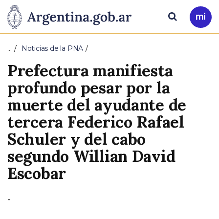
Pasar al contenido principal
Presidencia
Buscar
Ir
a
de
Mi
…
Noticias de la PNA
Arg
la
Prefectura manifiesta
Nación
profundo pesar por la
muerte del ayudante de
tercera Federico Rafael
Schuler y del cabo
segundo Willian David
Escobar
-