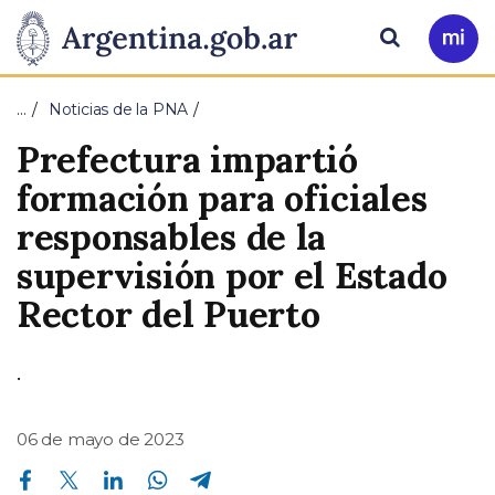
Pasar al contenido principal
Presidencia
Buscar
Ir
a
de
Mi
…
Noticias de la PNA
Arg
la
Prefectura impartió
Nación
formación para oficiales
responsables de la
supervisión por el Estado
Rector del Puerto
.
06 de mayo de 2023
Compartir en Facebook
Compartir en Twitter
Compartir en Linkedin
Compartir en Whatsapp
Compartir en Telegram