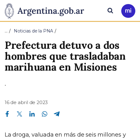
Pasar al contenido principal
Presidencia
Buscar
Ir
a
de
Mi
…
Noticias de la PNA
Arg
la
Prefectura detuvo a dos
Nación
hombres que trasladaban
marihuana en Misiones
.
16 de abril de 2023
Compartir en Facebook
Compartir en Twitter
Compartir en Linkedin
Compartir en Whatsapp
Compartir en Telegram
La droga, valuada en más de seis millones y