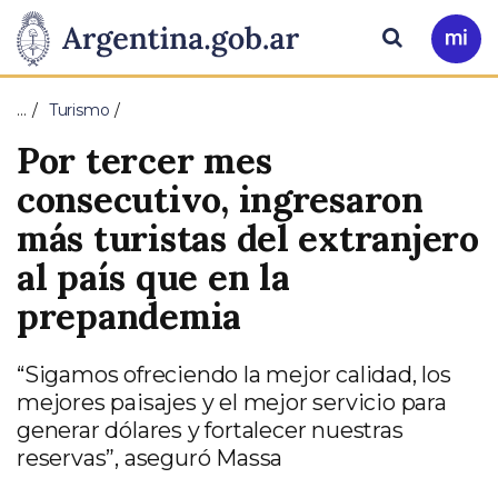
Pasar al contenido principal
Presidencia
Buscar
Ir
a
de
Mi
…
Turismo
Arg
la
Por tercer mes
Nación
consecutivo, ingresaron
más turistas del extranjero
al país que en la
prepandemia
“Sigamos ofreciendo la mejor calidad, los
mejores paisajes y el mejor servicio para
generar dólares y fortalecer nuestras
reservas”, aseguró Massa