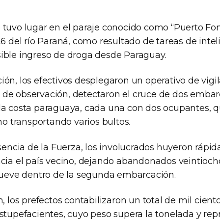
tuvo lugar en el paraje conocido como “Puerto Fonti
26 del río Paraná, como resultado de tareas de inte
ible ingreso de droga desde Paraguay.
ón, los efectivos desplegaron un operativo de vigil
de observación, detectaron el cruce de dos emba
la costa paraguaya, cada una con dos ocupantes, qu
ino transportando varios bultos.
resencia de la Fuerza, los involucrados huyeron ráp
acia el país vecino, dejando abandonados veintioc
 nueve dentro de la segunda embarcación.
n, los prefectos contabilizaron un total de mil cien
estupefacientes, cuyo peso supera la tonelada y rep