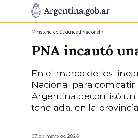
Pasar al contenido principal
Presidencia
de
Ministerio de Seguridad Nacional
la
PNA incautó una
Nación
En el marco de los line
Nacional para combatir e
Argentina decomisó un 
tonelada, en la provinci
07 de mayo de 2026