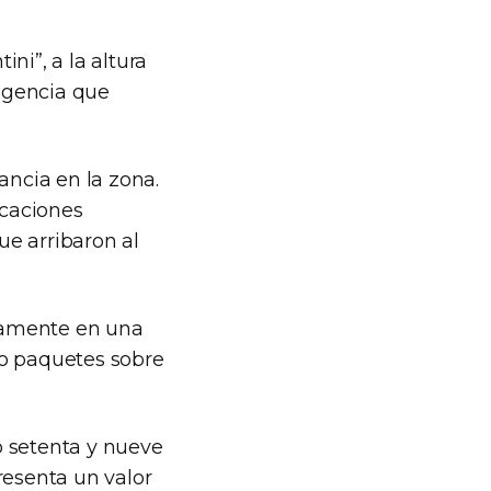
ni”, a la altura
ligencia que
ancia en la zona.
rcaciones
e arribaron al
idamente en una
ho paquetes sobre
to setenta y nueve
resenta un valor