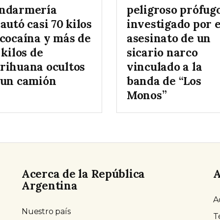
ndarmería
peligroso prófug
autó casi 70 kilos
investigado por e
 cocaína y más de
asesinato de un
 kilos de
sicario narco
rihuana ocultos
vinculado a la
 un camión
banda de “Los
Monos”
Acerca de la República
A
Argentina
A
Nuestro país
T