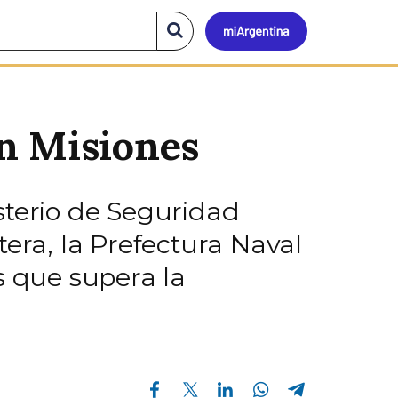
Mi
Buscar
en
el
Argen
sitio
n Misiones
sterio de Seguridad
era, la Prefectura Naval
 que supera la
Compartir en Facebook
Compartir en Twitter
Compartir en Linkedin
Compartir en Whatsapp
Compartir en Telegram