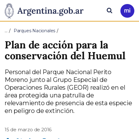
Pasar al contenido principal
Presidencia
Buscar
Ir
a
de
Mi
…
Parques Nacionales
Arg
la
Plan de acción para la
Nación
conservación del Huemul
Personal del Parque Nacional Perito
Moreno junto al Grupo Especial de
Operaciones Rurales (GEOR) realizó en el
área protegida una patrulla de
relevamiento de presencia de esta especie
en peligro de extinción.
15 de marzo de 2016
Compartir en Facebook
Compartir en Twitter
Compartir en Linkedin
Compartir en Whatsapp
Compartir en Telegram