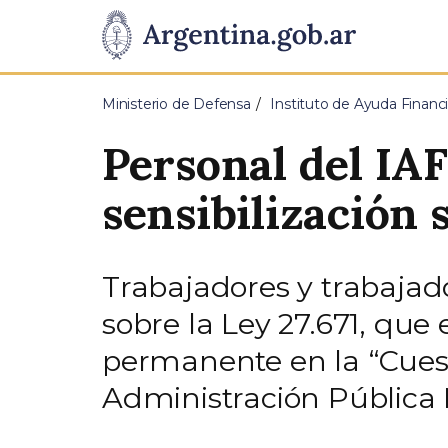
Pasar al contenido principal
Presidencia
de
Ministerio de Defensa
Instituto de Ayuda Financi
la
Personal del IAF
Nación
sensibilización 
Trabajadores y trabajad
sobre la Ley 27.671, que 
permanente en la “Cuesti
Administración Pública 