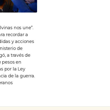
vinas nos une”.
ra recordar a
didas y acciones
nisterio de
gó, a través de
e pesos en
s por la Ley
ia de la guerra.
eranos