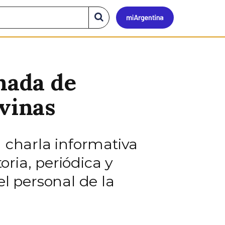
Mi
Buscar
en
el
Argen
sitio
rnada de
lvinas
 charla informativa
oria, periódica y
el personal de la