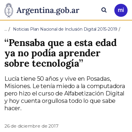
Pasar al contenido principal
Presidencia
Buscar
Ir
a
de
Mi
…
Noticias Plan Nacional de Inclusión Digital 2015-2019
Arg
la
“Pensaba que a esta edad
Nación
ya no podía aprender
sobre tecnología”
Lucía tiene 50 años y vive en Posadas,
Misiones. Le tenía miedo a la computadora
pero hizo el curso de Alfabetización Digital
y hoy cuenta orgullosa todo lo que sabe
hacer.
26 de diciembre de 2017