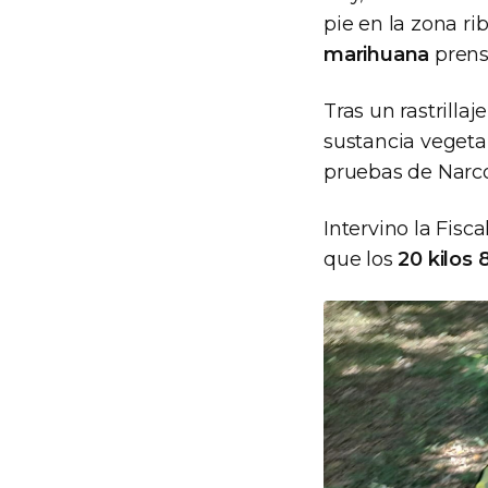
pie en la zona ri
marihuana
prens
Tras un rastrillaj
sustancia vegetal
pruebas de Narco
Intervino la Fisc
que los
20 kilos