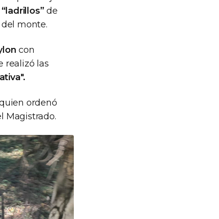
s
“ladrillos”
de
 del monte.
ylon
con
se realizó las
ativa".
, quien ordenó
l Magistrado.