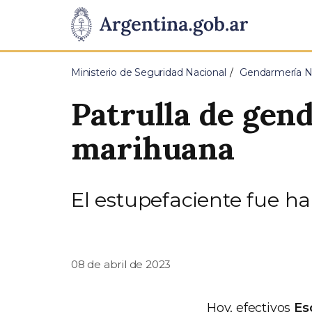
Pasar al contenido principal
Presidencia
de
Ministerio de Seguridad Nacional
Gendarmería Na
la
Patrulla de gen
Nación
marihuana
El estupefaciente fue ha
08 de abril de 2023
Hoy, efectivos
Es