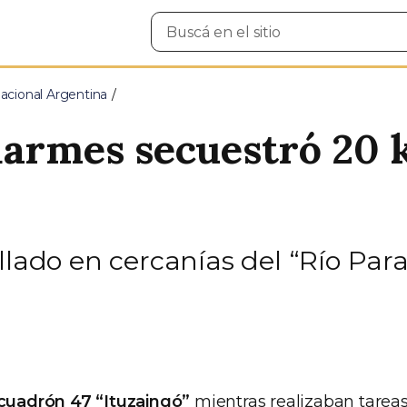
Buscar
en
el
sitio
cional Argentina
darmes secuestró 20 k
llado en cercanías del “Río Par
cuadrón 47 “Ituzaingó”
mientras realizaban tareas