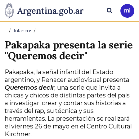
Pasar al contenido principal
Presidencia
Buscar
Ir
a
de
Mi
…
Infancias
Arg
la
Pakapaka presenta la serie
Nación
"Queremos decir"
Pakapaka, la señal infantil del Estado
argentino, y Renacer audiovisual presenta
Queremos decir
, una serie que invita a
chicas y chicos de distintas partes del país
a investigar, crear y contar sus historias a
través del rap, su técnica y sus
herramientas. La presentación se realizará
el viernes 26 de mayo en el Centro Cultural
Kirchner.