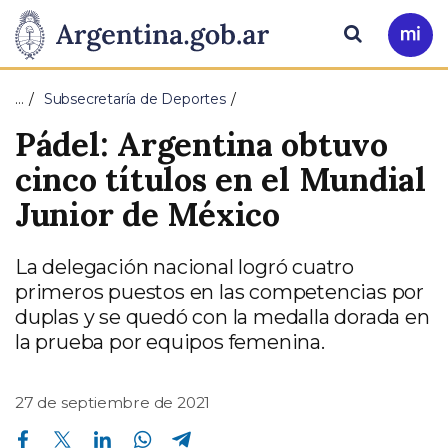
Pasar al contenido principal
Presidencia
Buscar
Ir
a
de
Mi
…
Subsecretaría de Deportes
Arg
la
Pádel: Argentina obtuvo
Nación
cinco títulos en el Mundial
Junior de México
La delegación nacional logró cuatro
primeros puestos en las competencias por
duplas y se quedó con la medalla dorada en
la prueba por equipos femenina.
27 de septiembre de 2021
Compartir en Facebook
Compartir en Twitter
Compartir en Linkedin
Compartir en Whatsapp
Compartir en Telegram