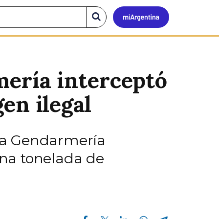
Mi
Buscar
en
el
Argen
sitio
mería interceptó
en ilegal
 la Gendarmería
na tonelada de
Compartir en Facebook
Compartir en Twitter
Compartir en Linkedin
Compartir en Whatsapp
Compartir en Telegram