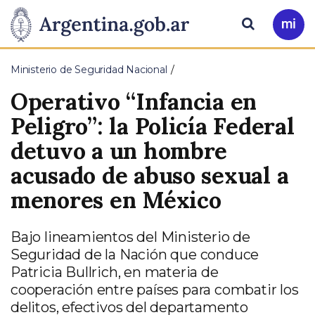
Pasar al contenido principal
Presidencia
Buscar
Ir
a
de
Mi
Ministerio de Seguridad Nacional
Arg
la
Operativo “Infancia en
Nación
Peligro”: la Policía Federal
detuvo a un hombre
acusado de abuso sexual a
menores en México
Bajo lineamientos del Ministerio de
Seguridad de la Nación que conduce
Patricia Bullrich, en materia de
cooperación entre países para combatir los
delitos, efectivos del departamento