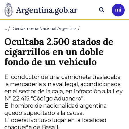
Pasar al contenido principal
Presidencia
Buscar
Ir
a
de
Mi
…
Gendarmería Nacional Argentina
Arg
la
Ocultaba 2.500 atados de
Nación
cigarrillos en un doble
fondo de un vehículo
El conductor de una camioneta trasladaba
la mercadería sin aval legal, acondicionada
en el sector de la caja, en infracción a la Ley
Nº 22.415 “Código Aduanero”.
El hombre de nacionalidad argentina
quedó supeditado a la causa.
El operativo tuvo lugar en la localidad
chaqueña de Basail.