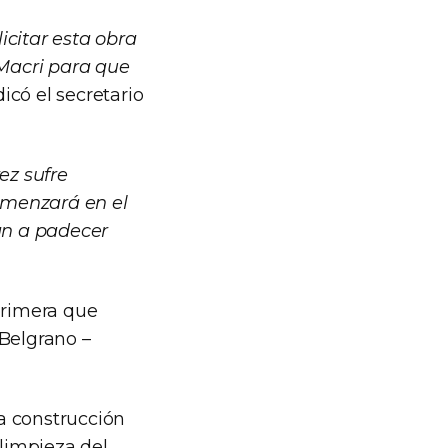
icitar esta obra
Macri para que
ndicó el secretario
ez sufre
omenzará en el
van a padecer
 primera que
 Belgrano –
a construcción
 limpieza del