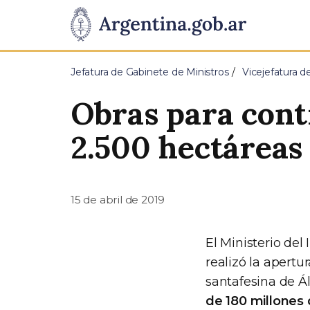
Pasar al contenido principal
Presidencia
de
Jefatura de Gabinete de Ministros
Vicejefatura d
la
Obras para cont
Nación
2.500 hectáreas
15 de abril de 2019
El Ministerio del
realizó la apertu
santafesina de 
de 180 millones