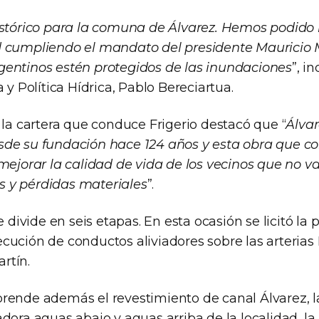
stórico para la comuna de Álvarez. Hemos podido l
d cumpliendo el mandato del presidente Mauricio 
entinos estén protegidos de las inundaciones
”, i
a y Política Hídrica, Pablo Bereciartua.
 la cartera que conduce Frigerio destacó que “
Álvar
de su fundación hace 124 años y esta obra que c
 mejorar la calidad de vida de los vecinos que no 
 y pérdidas materiales
”.
se divide en seis etapas. En esta ocasión se licitó la
cución de conductos aliviadores sobre las arterias
rtín.
rende además el revestimiento de canal Álvarez, l
dora aguas abajo y aguas arriba de la localidad, la