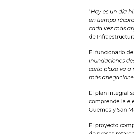
“
Hoy es un día hi
en tiempo récor
cada vez más arg
de Infraestructur
El funcionario de
inundaciones des
corto plazo va a
más anegaciones
El plan integral 
comprende la eje
Güemes y San Ma
El proyecto comp
de presas retarda