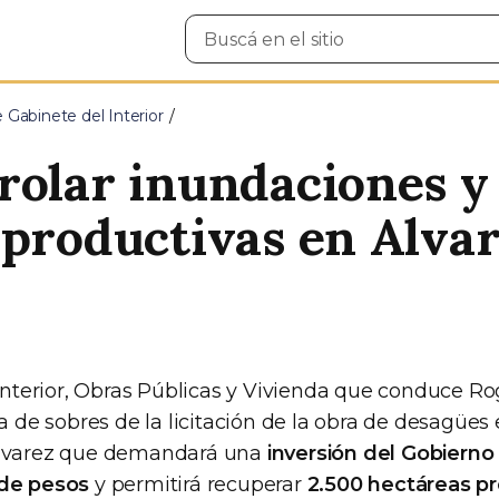
Buscar
en
el
sitio
e Gabinete del Interior
rolar inundaciones y
 productivas en Alvar
 Interior, Obras Públicas y Vivienda que conduce Rog
ra de sobres de la licitación de la obra de desagüe
Álvarez que demandará una
inversión del Gobierno
 de pesos
y permitirá recuperar
2.500 hectáreas pr