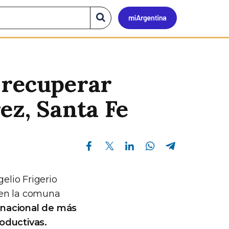
Mi
Buscar
en
el
Argen
sitio
 recuperar
ez, Santa Fe
Compartir en Facebook
Compartir en Twitter
Compartir en Linkedin
Compartir en Whatsapp
Compartir en Telegram
elio Frigerio
s en la comuna
 nacional de más
oductivas.