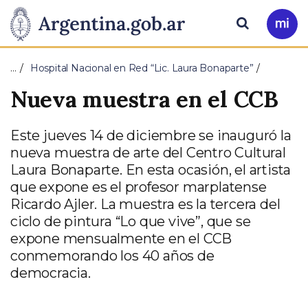
Pasar al contenido principal
Presidencia
Buscar
Ir
a
de
Mi
…
Hospital Nacional en Red “Lic. Laura Bonaparte”
Arg
la
Nueva muestra en el CCB
Nación
Este jueves 14 de diciembre se inauguró la
nueva muestra de arte del Centro Cultural
Laura Bonaparte. En esta ocasión, el artista
que expone es el profesor marplatense
Ricardo Ajler. La muestra es la tercera del
ciclo de pintura “Lo que vive”, que se
expone mensualmente en el CCB
conmemorando los 40 años de
democracia.