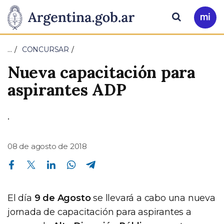
Pasar al contenido principal
Presidencia
Buscar
Ir
a
de
Mi
…
CONCURSAR
Arg
la
Nueva capacitación para
Nación
aspirantes ADP
.
08 de agosto de 2018
Compartir en Facebook
Compartir en Twitter
Compartir en Linkedin
Compartir en Whatsapp
Compartir en Telegram
El día
9 de Agosto
se llevará a cabo una nueva
jornada de capacitación para aspirantes a