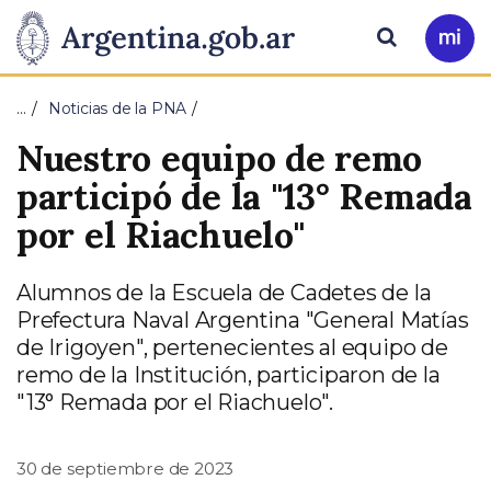
Pasar al contenido principal
Presidencia
Buscar
Ir
a
de
Mi
…
Noticias de la PNA
Arg
la
Nuestro equipo de remo
Nación
participó de la "13° Remada
por el Riachuelo"
Alumnos de la Escuela de Cadetes de la
Prefectura Naval Argentina "General Matías
de Irigoyen", pertenecientes al equipo de
remo de la Institución, participaron de la
"13° Remada por el Riachuelo".
30 de septiembre de 2023