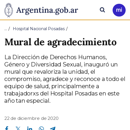
Pasar al contenido principal
Presidencia
Buscar
Ir
a
de
Mi
…
Hospital Nacional Posadas
Arg
la
Mural de agradecimiento
Nación
La Dirección de Derechos Humanos,
Género y Diversidad Sexual, inauguró un
mural que revaloriza la unidad, el
compromiso, agradece y reconoce a todo el
equipo de salud, principalmente a
trabajadorxs del Hospital Posadas en este
año tan especial.
22 de diciembre de 2020
Compartir en Facebook
Compartir en Twitter
Compartir en Linkedin
Compartir en Whatsapp
Compartir en Telegram