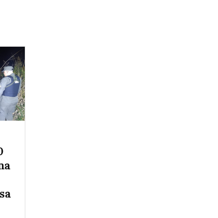
0
na
sa