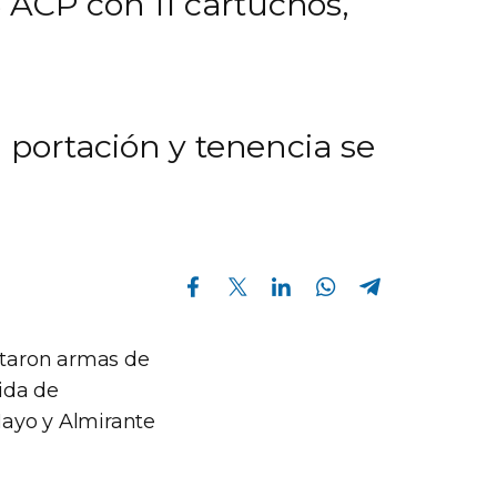
 ACP con 11 cartuchos,
portación y tenencia se
Compartir en Facebook
Compartir en Twitter
Compartir en Linkedin
Compartir en Whatsapp
Compartir en Telegram
taron armas de
rida de
 Mayo y Almirante