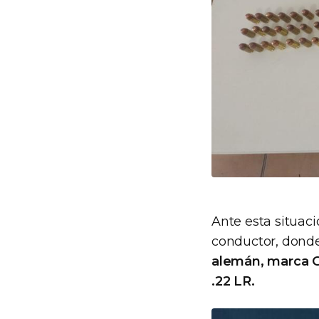
Ante esta situac
conductor, dond
alemán, marca G
.22 LR.