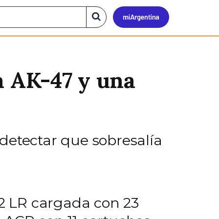
Mi
Buscar
en
el
Argen
sitio
a AK-47 y una
detectar que sobresalía
22 LR cargada con 23