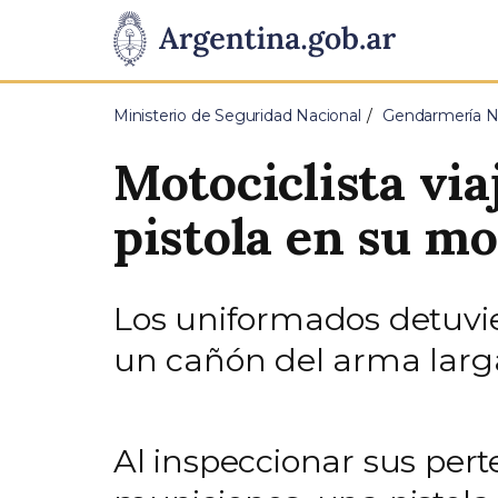
Pasar al contenido principal
Presidencia
de
Ministerio de Seguridad Nacional
Gendarmería Na
la
Motociclista vi
Nación
pistola en su mo
Los uniformados detuvie
un cañón del arma larg
Al inspeccionar sus pert