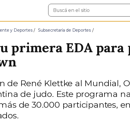
Buscar
en
el
sitio
ente y Deportes
Subsecretaría de Deportes
su primera EDA para 
own
ción de René Klettke al Mundial,
tina de judo. Este programa nac
más de 30.000 participantes, en
ados.