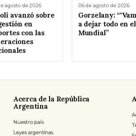
de agosto de 2026
06 de agosto de 2026
ioli avanzó sobre
Gorzelany: “"Va
gestión en
a dejar todo en e
portes con las
Mundial”
deraciones
cionales
Acerca de la República
A
Argentina
A
Nuestro país
T
Leyes argentinas
S