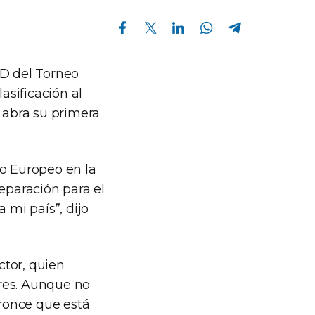
Compartir en Facebook
Compartir en Twitter
Compartir en Linkedin
Compartir en Whatsapp
Compartir en Telegram
D del Torneo
sificación al
 abra su primera
to Europeo en la
eparación para el
 mi país”, dijo
ctor, quien
res. Aunque no
bronce que está