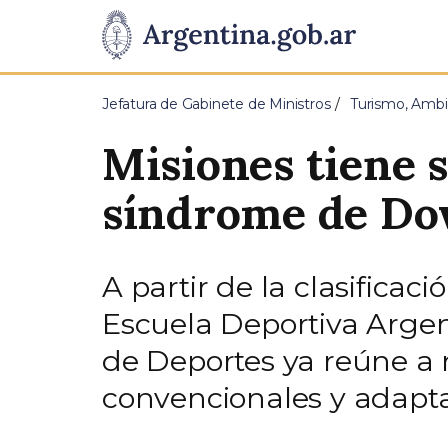
Pasar al contenido principal
Presidencia
de
Jefatura de Gabinete de Ministros
Turismo, Ambi
la
Misiones tiene 
Nación
síndrome de D
A partir de la clasifica
Escuela Deportiva Argen
de Deportes ya reúne a 
convencionales y adapt