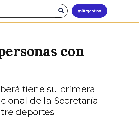
Mi
Buscar
en
el
Argen
sitio
personas con
 Oberá tiene su primera
ional de la Secretaría
tre deportes