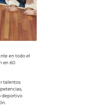
nte en todo el
n en 60
r talentos
petencias,
o deportivo
ón.