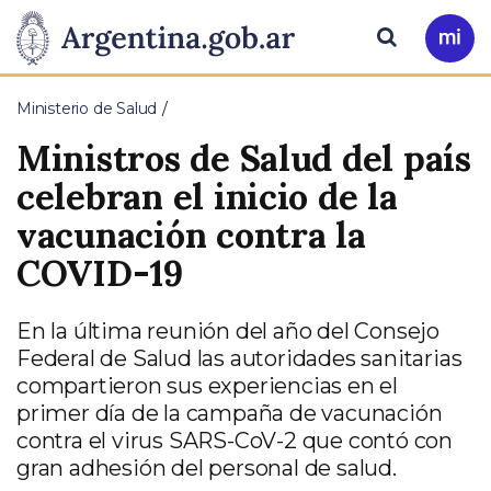
Pasar al contenido principal
Presidencia
Buscar
Ir
a
de
Mi
Ministerio de Salud
Arg
la
Ministros de Salud del país
Nación
celebran el inicio de la
vacunación contra la
COVID-19
En la última reunión del año del Consejo
Federal de Salud las autoridades sanitarias
compartieron sus experiencias en el
primer día de la campaña de vacunación
contra el virus SARS-CoV-2 que contó con
gran adhesión del personal de salud.