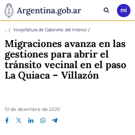
Pasar al contenido principal
Presidencia
Buscar
Ir
a
de
Mi
…
Vicejefatura de Gabinete del Interior
Arg
la
Migraciones avanza en las
Nación
gestiones para abrir el
tránsito vecinal en el paso
La Quiaca – Villazón
10 de diciembre de 2020
Compartir en Facebook
Compartir en Twitter
Compartir en Linkedin
Compartir en Whatsapp
Compartir en Telegram