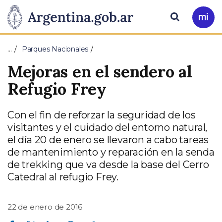
Pasar al contenido principal
Presidencia
Buscar
Ir
a
de
Mi
…
Parques Nacionales
Arg
la
Mejoras en el sendero al
Nación
Refugio Frey
Con el fin de reforzar la seguridad de los
visitantes y el cuidado del entorno natural,
el día 20 de enero se llevaron a cabo tareas
de mantenimiento y reparación en la senda
de trekking que va desde la base del Cerro
Catedral al refugio Frey.
22 de enero de 2016
Compartir en Facebook
Compartir en Twitter
Compartir en Linkedin
Compartir en Whatsapp
Compartir en Telegram