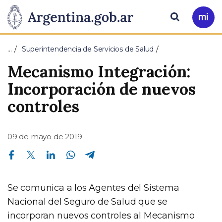
Pasar al contenido principal
Presidencia
Buscar
Ir
a
de
Mi
…
Superintendencia de Servicios de Salud
Arg
la
Mecanismo Integración:
Nación
Incorporación de nuevos
controles
09 de mayo de 2019
Compartir en Facebook
Compartir en Twitter
Compartir en Linkedin
Compartir en Whatsapp
Compartir en Telegram
Se comunica a los Agentes del Sistema
Nacional del Seguro de Salud que se
incorporan nuevos controles al Mecanismo